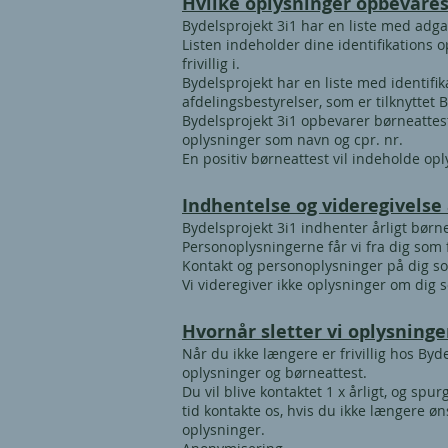
Hvilke oplysninger opbevare
Bydelsprojekt 3i1 har en liste med adgan
Listen indeholder dine identifikations 
frivillig i.
Bydelsprojekt har en liste med identif
afdelingsbestyrelser, som er tilknyttet
Bydelsprojekt 3i1 opbevarer børneatteste
oplysninger som navn og cpr. nr.
En positiv børneattest vil indeholde op
Indhentelse og videregivelse 
Bydelsprojekt 3i1 indhenter årligt børne
Personoplysningerne får vi fra dig som fr
Kontakt og personoplysninger på dig so
Vi videregiver ikke oplysninger om dig 
Hvornår sletter vi oplysning
Når du ikke længere er frivillig hos Byd
oplysninger og børneattest.
Du vil blive kontaktet 1 x årligt, og spu
tid kontakte os, hvis du ikke længere ønsk
oplysninger.