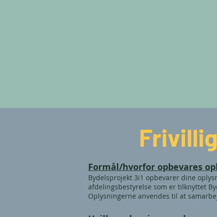
Frivilli
Formål/hvorfor opbevares op
Bydelsprojekt 3i1 opbevarer dine oplysnin
afdelingsbestyrelse som er tilknyttet B
Oplysningerne anvendes til at samarbejd