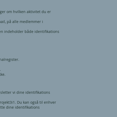
er om hvilken aktivitet du er
mail, på alle medlemmer i
ten indeholder både identifikations
nalregister.
.
kke.
letter vi dine identifikations
projekt3i1. Du kan også til enhver
ette dine identifikations