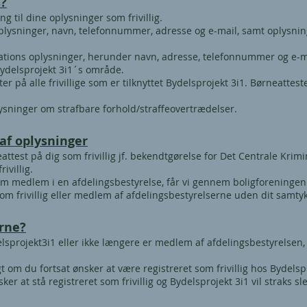
s?
g til dine oplysninger som frivillig.
oplysninger, navn, telefonnummer, adresse og e-mail, samt oplysning
ikations oplysninger, herunder navn, adresse, telefonnummer og e-
 Bydelsprojekt 3i1´s område.
r på alle frivillige som er tilknyttet Bydelsprojekt 3i1. Børneattes
lysninger om strafbare forhold/straffeovertrædelser.
af oplysninger
attest på dig som frivillig jf. bekendtgørelse for Det Centrale Krimi
ivillig.
m medlem i en afdelingsbestyrelse, får vi gennem boligforeningen
som frivillig eller medlem af afdelingsbestyrelserne uden dit samty
erne?
elsprojekt3i1 eller ikke længere er medlem af afdelingsbestyrelsen, s
rgt om du fortsat ønsker at være registreret som frivillig hos Bydels
er at stå registreret som frivillig og Bydelsprojekt 3i1 vil straks sl